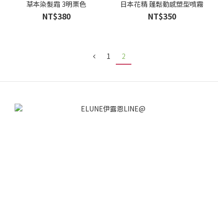
草本染髮霜 3明栗色
日本花精 蓬鬆動感塑型噴霧
NT$380
NT$350
1
2