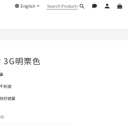
English
 3G明栗色
鼻
和不刺激
塗抹好遮蓋
安心