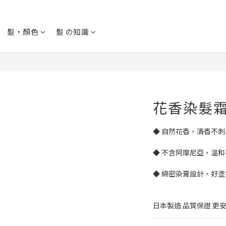
髮・顏色
髮 の知識
花香染髮霜
◆ 自然花香，清香不刺
◆ 不含阿摩尼亞，溫
◆ 綿密染膏設計，好
日本製造 品質保證 更