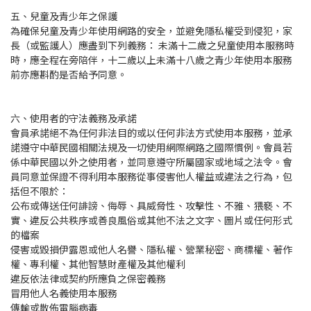
五、兒童及青少年之保護
為確保兒童及青少年使用網路的安全，並避免隱私權受到侵犯，家
長（或監護人）應盡到下列義務： 未滿十二歲之兒童使用本服務時
時，應全程在旁陪伴，十二歲以上未滿十八歲之青少年使用本服務
前亦應斟酌是否給予同意。
六、使用者的守法義務及承諾
會員承諾絕不為任何非法目的或以任何非法方式使用本服務，並承
諾遵守中華民國相關法規及一切使用網際網路之國際慣例。會員若
係中華民國以外之使用者，並同意遵守所屬國家或地域之法令。會
員同意並保證不得利用本服務從事侵害他人權益或違法之行為，包
括但不限於：
公布或傳送任何誹謗、侮辱、具威脅性、攻擊性、不雅、猥褻、不
實、違反公共秩序或善良風俗或其他不法之文字、圖片或任何形式
的檔案
侵害或毀損伊露恩或他人名譽、隱私權、營業秘密、商標權、著作
權、專利權、其他智慧財產權及其他權利
違反依法律或契約所應負之保密義務
冒用他人名義使用本服務
傳輸或散佈電腦病毒