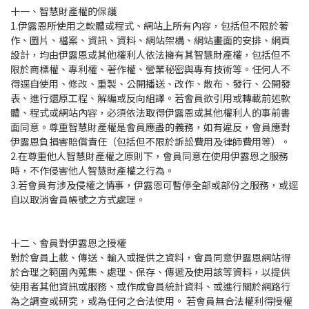
十一、智慧財產權的保護
1.伊露恩所使用之軟體或程式、網站上所有內容，包括但不限於著
作、圖片、檔案、資訊、資料、網站架構、網站畫面的安排、網頁
設計，均由伊露恩或其他權利人依法擁有其智慧財產權，包括但不
限於商標權、專利權、著作權、營業秘密與專有技術等。任何人不
得逕自使用、修改、重製、公開播送、改作、散布、發行、公開發
表、進行還原工程、解編或反向組譯。若會員欲引用或轉載前述軟
體、程式或網站內容，必須依法取得伊露恩或其他權利人的事前書
面同意。尊重智慧財產權是會員應盡的義務，如有違反，會員應對
伊露恩負損害賠償責任（包括但不限於訴訟費用及律師費用等）。
2.在尊重他人智慧財產權之原則下，會員同意在使用伊露恩之服務
時，不作侵害他人智慧財產權之行為。
3.若會員有涉及侵權之情事，伊露恩可暫停全部或部份之服務，或逕
自以取消會員帳號之方式處理。
十二、會員對伊露恩之授權
對於會員上載、傳送、輸入或提供之資料，會員同意伊露恩網站得
於合理之範圍內蒐集、處理、保存、傳遞及使用該等資料，以提供
使用者其他資訊或服務、或作成會員統計資料、或進行關於網路行
為之調查或研究，或為任何之合法使用。 若會員無合法權利得授權