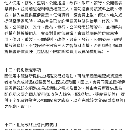
他人使用、修改、重製、公開播送、改作、散布、發行、公開發表
某資料，並將前述權利轉授權第三人，請勿擅自將該資料上載、傳
送、輸入或提供至伊露恩。任何資料一經會員上載、傳送、輸入或
提供至伊露恩時，視為會員已允許伊露恩無條件使用、修改、重
製、公開播送、改作、散布、發行、公開發表該等資料，並得將前
述權利轉授權他人，會員對此絕無異議。會員並應保證伊露恩使
用、修改、重製、公開播送、改作、散布、發行、公開發表、轉授
權該等資料，不致侵害任何第三人之智慧財產權，否則應對伊露恩
負損害賠償責任（包括但不限於訴訟費用及律師費用等）。
十三、特別授權事項
因使用本服務所提供之網路交易或活動，可能須透過宅配或貨運業
者始能完成貨品(或贈品等)之配送或取回，因此，會員同意並授權伊
露恩得視該次網路交易或活動之需求及目的，將由會員所提供且為
配送所必要之個人資料(如收件人姓名、配送地址、連絡電話等)，提
供予宅配貨運業者及相關配合之廠商，以利完成該次貨品(或贈品等)
之配送、取回。
十四、拒絕或終止會員的使用