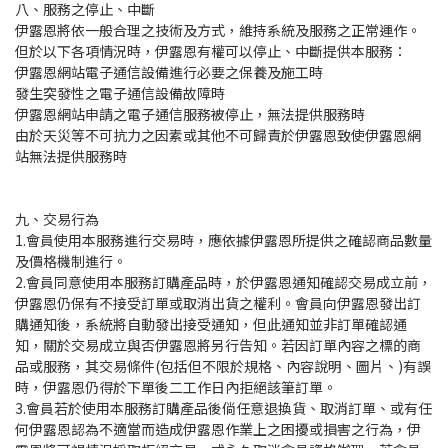
八、服務之停止、中斷
伊露恩將依一般合理之技術及方式，維持系統及服務之正常運作。
但於以下各項情況時，伊露恩有權可以停止、中斷提供本服務：
伊露恩網站電子通信設備進行必要之保養及施工時
發生突發性之電子通信設備故障時
伊露恩網站申請之電子通信服務被停止，無法提供服務時
由於天災等不可抗力之因素或其他不可歸責於伊露恩致使伊露恩網
站無法提供服務時
九、交易行為
1.會員使用本服務進行交易時，應依據伊露恩所提供之確認商品數量
及價格機制進行。
2.會員同意使用本服務訂購產品時，於伊露恩通知確認交易成立前，
伊露恩仍保有不接受訂單或取消出貨之權利。會員向伊露恩發出訂
購通知後，系統將自動發出接受通知，但此通知並非訂單確認通
知，關於交易成立與否伊露恩將另行告知。若因訂單內容之標的商
品或服務，其交易條件(包括但不限於規格、內容說明、圖片、)有誤
時，伊露恩仍得於下單後二工作日內拒絕該筆訂單。
3.會員若於使用本服務訂購產品後倘任意退換貨、取消訂單、或有任
何伊露恩認為不適當而造成伊露恩作業上之困擾或損害之行為，伊