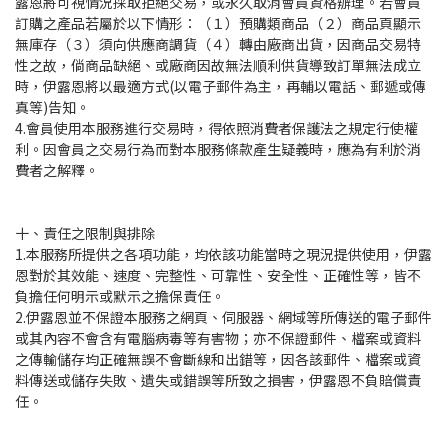
露恩將可視情況採取拒絕交易，或永久取消會員資格辦理。若會員
訂購之產品若屬於以下情形：（１）預購類商品（２）商品頁顯示
無庫存（３）須向供應商調貨（４）轉由廠商出貨，因商品交易特
性之故，倘商品缺絕、或廠商因故無法順利供貨導致訂單無法成立
時，伊露恩將以最適方式(以電子郵件為主，再輔以電話、郵遞或傳
真等)告知。
4.會員使用本服務進行交易時，得依照消費者保護法之規定行使權
利。因會員之交易行為而對本服務條款產生疑義時，應為有利於消
費者之解釋。
十、責任之限制與排除
1.本服務所提供之各項功能，均依該功能當時之現況提供使用，伊露
恩對於其效能、速度、完整性、可靠性、安全性、正確性等，皆不
負擔任何明示或默示之擔保責任。
2.伊露恩並不保證本服務之網頁、伺服器、網域等所傳送的電子郵件
或其內容不會含有電腦病毒等有害物；亦不保證郵件、檔案或資料
之傳輸儲存均正確無誤不會斷線和出錯等，因各該郵件、檔案或資
料傳送或儲存失敗、遺失或錯誤等所致之損害，伊露恩不負賠償責
任。