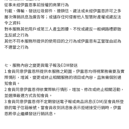
從事未經伊露恩事前授權的商業行為
刊載、傳輸、發送垃圾郵件、連鎖信、違法或未經伊露恩許可之多
層次傳銷訊息及廣告等；或儲存任何侵害他人智慧財產權或違反法
令之資料
對本服務其他用戶或第三人產生困擾、不悅或違反一般網路禮節致
生反感之行為
其他不符本服務所提供的使用目的之行為或伊露恩有正當理由認為
不適當之行為
七、服務內容之變更與電子報及EDM發送
1.會員同意伊露恩所提供本服務之範圍，伊露恩均得視業務需要及實
際情形，增減、變更或終止相關服務的項目或內容，且無需個別通
知會員。
2.會員同意伊露恩得依實際執行情形，增加、修改或終止相關活動，
並選擇最適方式告知會員。
3.會員同意伊露恩得不定期發送電子報或商品訊息(EDM)至會員所登
錄的電子信箱帳號。當會員收到訊息後表示拒絕接受行銷時，伊露
恩將停止繼續發送行銷訊息。