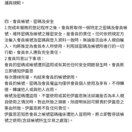
護與規範。
四、會員帳號、密碼及安全
1.完成本服務的登記程序之後，會員將取得一個特定之密碼及會員帳
號，維持密碼及帳號之機密安全，是會員的責任。任何依照規定方
法輸入會員帳號及密碼與登入資料一致時，無論是否由本人親自輸
入，均將推定為會員本人所使用，利用該密碼及帳號所進行的一切
行動，會員本人應負完全責任。
2.會員同意以下事項：
會員的密碼或帳號遭到盜用或有其他任何安全問題發生時，會員將
立即通知伊露恩
每次連線完畢，均結束會員的帳號使用。
會員的帳號、密碼及會員權益均僅供會員個人使用及享有，不得轉
借、轉讓他人或與他人合用。
帳號及密碼遭盜用、不當使用或其他伊露恩無法辯識是否為本人親
自使用之情況時，對此所致之損害，除證明係因可歸責於伊露恩之
事由所致，伊露恩將不負任何責任。
伊露恩若知悉會員之帳號密碼確係遭他人冒用時，將立即暫停該帳
號之使用(含該帳號所生交易之處理)。