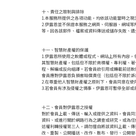
十、責任之限制與排除
1.本服務所提供之各項功能，均依該功能當時之
2.伊露恩並不保證本服務之網頁、伺服器、網域
等，因各該郵件、檔案或資料傳送或儲存失敗、遺
十一、智慧財產權的保護
1.伊露恩所使用之軟體或程式、網站上所有內容
其智慧財產權，包括但不限於商標權、專利權、著
程、解編或反向組譯。若會員欲引用或轉載前述軟
會員應對伊露恩負損害賠償責任（包括但不限於訴
2.在尊重他人智慧財產權之原則下，會員同意在
3.若會員有涉及侵權之情事，伊露恩可暫停全部
十二、會員對伊露恩之授權
對於會員上載、傳送、輸入或提供之資料，會員同
資料、或進行關於網路行為之調查或研究，或為任
述權利轉授權第三人，請勿擅自將該資料上載、傳
改、重製、公開播送、改作、散布、發行、公開發