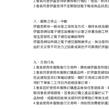
2.會員同意伊露恩得依實際執行情形，增加、修
3.會員同意伊露恩得不定期發送電子報或商品訊息
八、服務之停止、中斷
伊露恩將依一般合理之技術及方式，維持系統及服
伊露恩網站電子通信設備進行必要之保養及施工時
發生突發性之電子通信設備故障時
伊露恩網站申請之電子通信服務被停止，無法提供
由於天災等不可抗力之因素或其他不可歸責於伊露
九、交易行為
1.會員使用本服務進行交易時，應依據伊露恩所
2.會員同意使用本服務訂購產品時，於伊露恩通
但此通知並非訂單確認通知，關於交易成立與否伊
得於下單後二工作日內拒絕該筆訂單。
3.會員若於使用本服務訂購產品後倘任意退換貨
取消會員資格辦理。若會員訂購之產品若屬於以下
品缺絕、或廠商因故無法順利供貨導致訂單無法成
4.會員使用本服務進行交易時，得依照消費者保