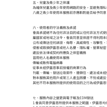
五、兒童及青少年之保護
為確保兒童及青少年使用網路的安全，並避免隱私
八歲之青少年使用本服務前亦應斟酌是否給予同意
六、使用者的守法義務及承諾
會員承諾絕不為任何非法目的或以任何非法方式使
屬國家或地域之法令。會員同意並保證不得利用本
公布或傳送任何誹謗、侮辱、具威脅性、攻擊性、
侵害或毀損伊露恩或他人名譽、隱私權、營業秘密
違反依法律或契約所應負之保密義務
冒用他人名義使用本服務
傳輸或散佈電腦病毒
從事未經伊露恩事前授權的商業行為
刊載、傳輸、發送垃圾郵件、連鎖信、違法或未經
對本服務其他用戶或第三人產生困擾、不悅或違反
其他不符本服務所提供的使用目的之行為或伊露恩
七、服務內容之變更與電子報及EDM發送
1.會員同意伊露恩所提供本服務之範圍，伊露恩