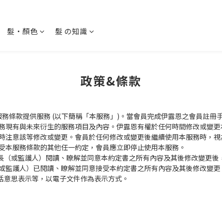
髮・顏色
髮 の知識
政策&條款
本服務條款提供服務 (以下簡稱「本服務」)。當會員完成伊露恩之會員註
務現有與未來衍生的服務項目及內容。伊露恩有權於任何時間修改或變更
時注意該等修改或變更。會員於任何修改或變更後繼續使用本服務時，視
受本服務條款的其他任一約定，會員應立即停止使用本服務。
家長（或監護人）閱讀、瞭解並同意本約定書之所有內容及其後修改變更後
或監護人）已閱讀、瞭解並同意接受本約定書之所有內容及其後修改變更
包括意思表示等，以電子文件作為表示方式。