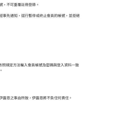
號，不可重覆註冊登錄。
經事先通知，逕行暫停或終止會員的帳號，並拒絕
依照規定方法輸入會員帳號及密碼與登入資料一致
。
伊露恩之事由所致，伊露恩將不負任何責任。