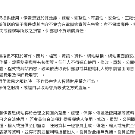
現況提供使用，伊露恩對於其效能、速度、完整性、可靠性、安全性、正確
等所傳送的電子郵件或其內容不會含有電腦病毒等有害物；亦不保證郵件、
失或錯誤等所致之損害，伊露恩不負賠償責任。
，包括但不限於著作、圖片、檔案、資訊、資料、網站架構、網站畫面的安
作權、營業秘密與專有技術等。任何人不得逕自使用、修改、重製、公開
體、程式或網站內容，必須依法取得伊露恩或其他權利人的事前書面同意
訟費用及律師費用等）。
使用伊露恩之服務時，不作侵害他人智慧財產權之行為。
或部份之服務，或逕自以取消會員帳號之方式處理。
意伊露恩網站得於合理之範圍內蒐集、處理、保存、傳遞及使用該等資料
何之合法使用。 若會員無合法權利得授權他人使用、修改、重製、公開
送、輸入或提供至伊露恩。任何資料一經會員上載、傳送、輸入或提供至
表該等資料，並得將前述權利轉授權他人，會員對此絕無異議。會員並應