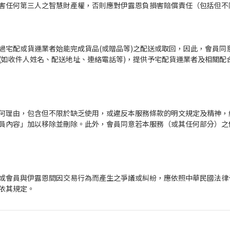
害任何第三人之智慧財產權，否則應對伊露恩負損害賠償責任（包括但不
過宅配或貨運業者始能完成貨品(或贈品等)之配送或取回，因此，會員同
(如收件人姓名、配送地址、連絡電話等)，提供予宅配貨運業者及相關配合
何理由，包含但不限於缺乏使用，或違反本服務條款的明文規定及精神，
員內容」加以移除並刪除。此外，會員同意若本服務（或其任何部分）之
或會員與伊露恩間因交易行為而產生之爭議或糾紛，應依照中華民國法律
依其規定。