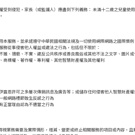
權受到侵犯，家長（或監護人）應盡到下列義務： 未滿十二歲之兒童使
。
用本服務，並承諾遵守中華民國相關法規及一切使用網際網路之國際慣例
服務從事侵害他人權益或違法之行為，包括但不限於：
不雅、猥褻、不實、違反公共秩序或善良風俗或其他不法之文字、圖片或
、商標權、著作權、專利權、其他智慧財產權及其他權利
伊露恩許可之多層次傳銷訊息及廣告等；或儲存任何侵害他人智慧財產權
一般網路禮節致生反感之行為
有正當理由認為不適當之行為
均得視業務需要及實際情形，增減、變更或終止相關服務的項目或內容，且