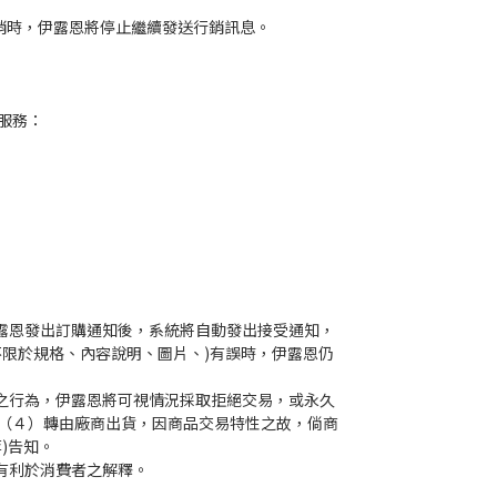
行銷時，伊露恩將停止繼續發送行銷訊息。
服務：
露恩發出訂購通知後，系統將自動發出接受通知，
限於規格、內容說明、圖片、)有誤時，伊露恩仍
之行為，伊露恩將可視情況採取拒絕交易，或永久
（４）轉由廠商出貨，因商品交易特性之故，倘商
)告知。
有利於消費者之解釋。