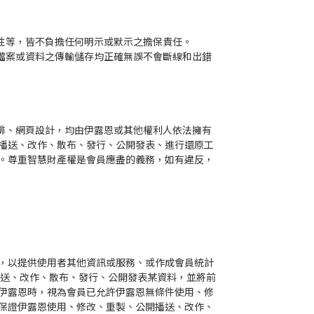
性等，皆不負擔任何明示或默示之擔保責任。
檔案或資料之傳輸儲存均正確無誤不會斷線和出錯
排、網頁設計，均由伊露恩或其他權利人依法擁有
播送、改作、散布、發行、公開發表、進行還原工
。尊重智慧財產權是會員應盡的義務，如有違反，
，以提供使用者其他資訊或服務、或作成會員統計
播送、改作、散布、發行、公開發表某資料，並將前
伊露恩時，視為會員已允許伊露恩無條件使用、修
保證伊露恩使用、修改、重製、公開播送、改作、