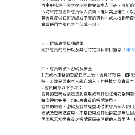
依本服務註冊表之提示提供會員本人正確、最新的
即時維持並更新會員個人資料，確保其正確性，以
若會員提供任何錯誤或不實的資料、或未按指示提
會員使用本服務之全部或一部。
三、伊露恩隱私權政策
關於會員的註冊以及其他特定資料依伊露恩「
隱私
四、會員帳號、密碼及安全
1.完成本服務的登記程序之後，會員將取得一個
時，無論是否由本人親自輸入，均將推定為會員本
2.會員同意以下事項：
會員的密碼或帳號遭到盜用或有其他任何安全問題
每次連線完畢，均結束會員的帳號使用。
會員的帳號、密碼及會員權益均僅供會員個人使用
帳號及密碼遭盜用、不當使用或其他伊露恩無法辯
伊露恩若知悉會員之帳號密碼確係遭他人冒用時，