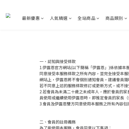
最新優惠
人氣精選
全站商品
商品類別
一、認知與接受條款
1.伊露恩官方網站(以下簡稱「伊露恩」)係依據
同意接受本服務條款之所有內容，並完全接受本服
網站上，伊露恩將不會個別通知會員，建議會員隨
若不同意上述的服務條款修訂或更新方式，或不接
2.若會員為未滿二十歲之未成年人，應於會員的
員使用或繼續使用伊露恩時，即推定會員的家長（
3.會員及伊露恩雙方同意使用本服務之所有內容
二、會員的註冊義務
為了能使用本服務，會員同意以下事項：