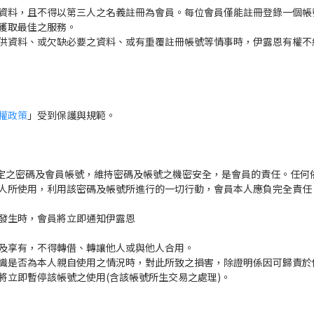
資料，且不得以第三人之名義註冊為會員。每位會員僅能註冊登錄一個帳
獲取最佳之服務。
供資料、或欠缺必要之資料、或有重覆註冊帳號等情事時，伊露恩有權不
權政策
」受到保護與規範。
特定之密碼及會員帳號，維持密碼及帳號之機密安全，是會員的責任。任何
人所使用，利用該密碼及帳號所進行的一切行動，會員本人應負完全責任
發生時，會員將立即通知伊露恩
及享有，不得轉借、轉讓他人或與他人合用。
識是否為本人親自使用之情況時，對此所致之損害，除證明係因可歸責於
將立即暫停該帳號之使用(含該帳號所生交易之處理)。