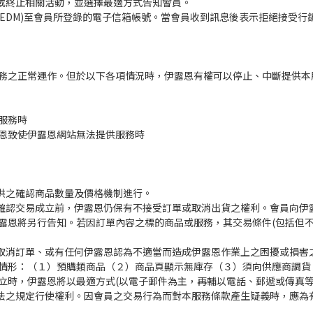
改或終止相關活動，並選擇最適方式告知會員。
(EDM)至會員所登錄的電子信箱帳號。當會員收到訊息後表示拒絕接受
務之正常運作。但於以下各項情況時，伊露恩有權可以停止、中斷提供本
服務時
恩致使伊露恩網站無法提供服務時
提供之確認商品數量及價格機制進行。
知確認交易成立前，伊露恩仍保有不接受訂單或取消出貨之權利。會員向伊
露恩將另行告知。若因訂單內容之標的商品或服務，其交易條件(包括但不
、取消訂單、或有任何伊露恩認為不適當而造成伊露恩作業上之困擾或損害
情形：（１）預購類商品（２）商品頁顯示無庫存（３）須向供應商調貨
立時，伊露恩將以最適方式(以電子郵件為主，再輔以電話、郵遞或傳真等
護法之規定行使權利。因會員之交易行為而對本服務條款產生疑義時，應為