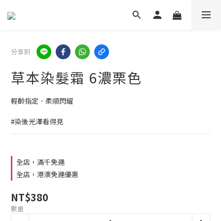
分享到
草本染髮霜 6濃栗色
輕齡指定．柔順閃耀
#染後光澤看得見
全店，滿千免運
全店，港澳免運優惠
NT$380
數量