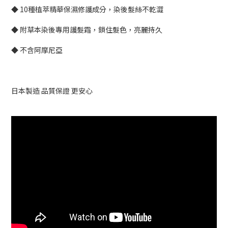
◆ 10種植萃精華保濕修護成分，染後髮絲不乾澀
◆ 附草本染後專用護髮霜，鎖住髮色，亮麗持久
◆ 不含阿摩尼亞
日本製造 品質保證 更安心